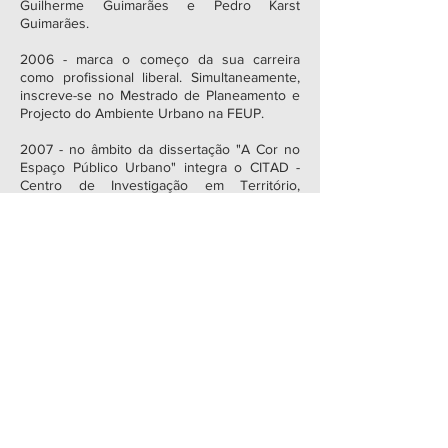
Guilherme Guimarães e Pedro Karst
Guimarães.
2006 - marca o começo da sua carreira
como profissional liberal. Simultaneamente,
inscreve-se no Mestrado de Planeamento e
Projecto do Ambiente Urbano na FEUP.
​2007 - no âmbito da dissertação "A Cor no
Espaço Público Urbano" integra o CITAD -
Centro de Investigação em Território,
Arquitectura e Design, como investigadora
em Planeamento Cromático Urbano, área de
Desenho Urbano, sob a responsabilidade do
Prof. Doutor Arq.to Pedro Abreu.
2007 - participa em coautoria, em projectos
de arquitectura e planeamento urbano, em
parcerias com alguns arquitectos,
nomeadamente Pedro Aroso, Guilherme
Guimarães, Pedro Karst Guimarães e
Landscape,Lda. Posteriormente inicia
colaboração com o Arqto Paulino Santos
(Indiferenças, Lda).