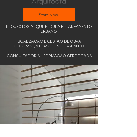
Start Now
PROJECTOS ARQUITETCURA E PLANEAMENTO
URBANO
FISCALIZAÇÃO E GESTÃO DE OBRA |
SEGURANÇA E SAUDE NO TRABALHO
CONSULTADORIA | FORMAÇÃO CERTIFICADA